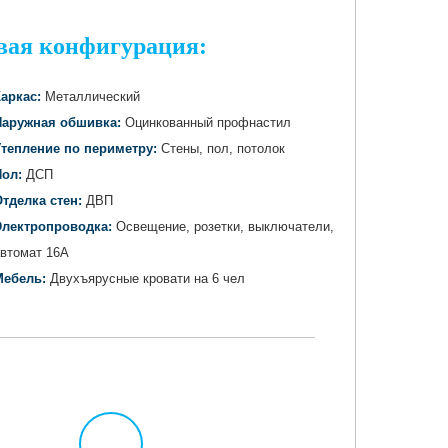
вая конфигурация:
аркас:
Металлический
Наружная обшивка:
Оцинкованный профнастил
Утепление по периметру:
Стены, пол, потолок
Пол:
ДСП
тделка стен:
ДВП
Электропроводка:
Освещение, розетки, выключатели,
втомат 16А
Мебель:
Двухъярусные кровати на 6 чел