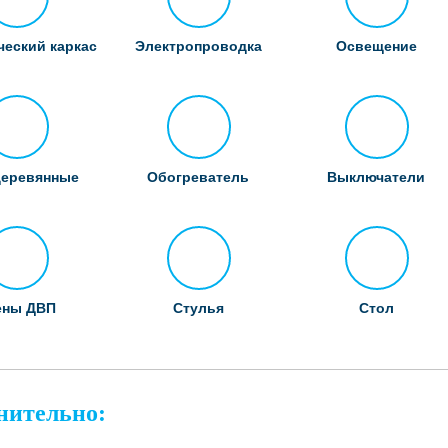
еский каркас
Электропроводка
Освещение
деревянные
Обогреватель
Выключатели
ены ДВП
Стулья
Стол
нительно: