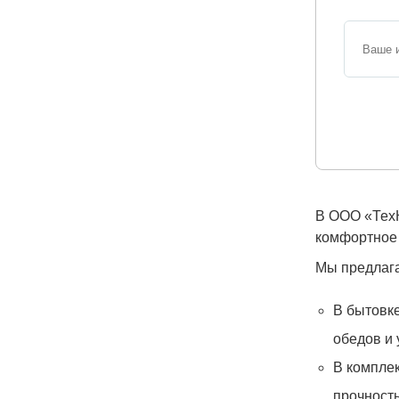
В ООО «ТехК
комфортное 
Мы предлага
В бытовке
обедов и 
В комплек
прочность