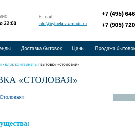
+7 (495) 64
вно
E-mail:
до 22:00
info@bytovki-v-arendu.ru
+7 (905) 72
ренды
Доставка бытовок
Цены
Продажа бытово
Контакты
ОК
⁄
БЛОК-КОНТЕЙНЕРЫ
⁄
БЫТОВКА «СТОЛОВАЯ»
ВКА «СТОЛОВАЯ»
ущества: