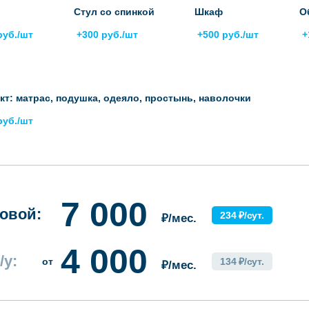
Стул со спинкой
Шкаф
О
руб./шт
+300 руб./шт
+500 руб./шт
+
кт: матрас, подушка, одеяло, простынь, наволочки
руб./шт
7 000
овой:
234 ₽/сут.
₽/мес.
4 000
/у:
от
134 ₽/сут.
₽/мес.