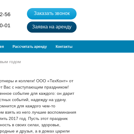
Заказать звонок
12-56
10-01
Заявка на аренду
ея
Рассчитать аренду
Контакты
овым годом
артнеры и коллеги! ООО «ТехКонт» от
ет Вас с наступающим праздником!
енное событие для каждого: он дарит
тных событий, надежду на удачу.
омнится для каждого чем-то
м взять из него лучшие воспоминания
ить 2017 год. Пусть этот праздник
ость в своих силах, здоровье,
родные и друзья, а в домах царили