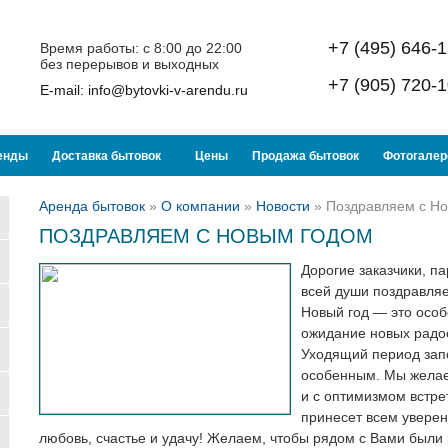
+7 (495) 646-
Время работы: с 8:00 до 22:00
без перерывов и выходных
+7 (905) 720-
E-mail:
info@bytovki-v-arendu.ru
енды
Доставка бытовок
Цены
Продажа бытовок
Фотогалер
Аренда бытовок
»
О компании
»
Новости
»
Поздравляем с Н
ПОЗДРАВЛЯЕМ С НОВЫМ ГОДОМ
Дорогие заказчики, п
всей души поздравля
Новый год — это особ
ожидание новых радос
Уходящий период зап
особенным. Мы желае
и с оптимизмом встрет
принесет всем уверенн
любовь, счастье и удачу! Желаем, чтобы рядом с Вами были 