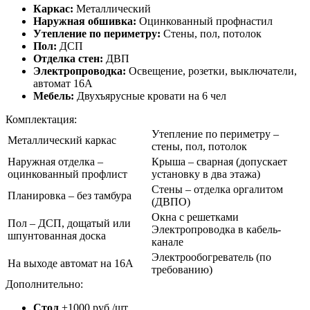
Каркас:
Металлический
Наружная обшивка:
Оцинкованный профнастил
Утепление по периметру:
Стены, пол, потолок
Пол:
ДСП
Отделка стен:
ДВП
Электропроводка:
Освещение, розетки, выключатели,
автомат 16А
Мебель:
Двухъярусные кровати на 6 чел
Комплектация:
Утепление по периметру –
Металлический каркас
стены, пол, потолок
Наружная отделка –
Крыша – сварная (допускает
оцинкованный профлист
установку в два этажа)
Стены – отделка оргалитом
Планировка – без тамбура
(ДВПО)
Окна с решетками
Пол – ДСП, дощатый или
Электропроводка в кабель-
шпунтованная доска
канале
Электрообогреватель (по
На выходе автомат на 16А
требованию)
Дополнительно:
Стол
+1000 руб./шт