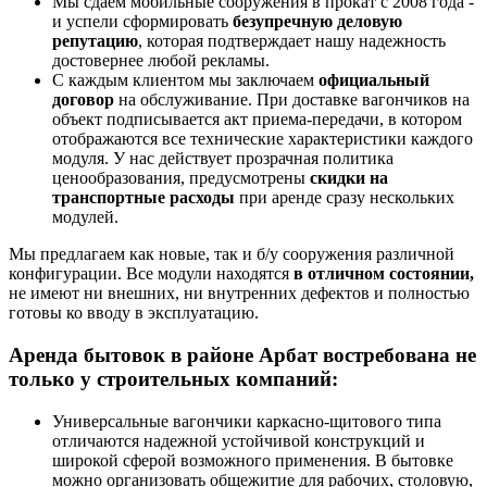
Мы сдаем мобильные сооружения в прокат с 2008 года -
и успели сформировать
безупречную деловую
репутацию
, которая подтверждает нашу надежность
достовернее любой рекламы.
С каждым клиентом мы заключаем
официальный
договор
на обслуживание. При доставке вагончиков на
объект подписывается акт приема-передачи, в котором
отображаются все технические характеристики каждого
модуля. У нас действует прозрачная политика
ценообразования, предусмотрены
скидки на
транспортные расходы
при аренде сразу нескольких
модулей.
Мы предлагаем как новые, так и б/у сооружения различной
конфигурации. Все модули находятся
в отличном состоянии,
не имеют ни внешних, ни внутренних дефектов и полностью
готовы ко вводу в эксплуатацию.
Аренда бытовок в районе Арбат востребована не
только у строительных компаний:
Универсальные вагончики каркасно-щитового типа
отличаются надежной устойчивой конструкций и
широкой сферой возможного применения. В бытовке
можно организовать общежитие для рабочих, столовую,