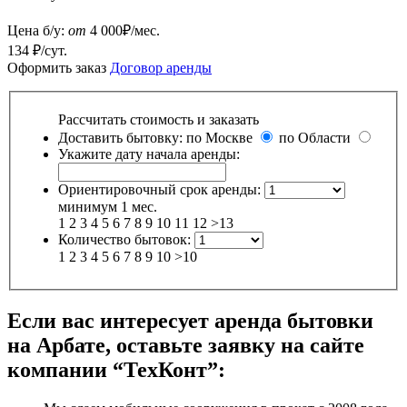
Цена б/у:
от
4 000
₽/мес.
134 ₽/сут.
Оформить заказ
Договор аренды
Рассчитать стоимость и заказать
Доставить бытовку:
по Москве
по Области
Укажите дату начала аренды:
Ориентировочный срок аренды:
минимум 1 мес.
1
2
3
4
5
6
7
8
9
10
11
12
>13
Количество бытовок:
1
2
3
4
5
6
7
8
9
10
>10
Если вас интересует аренда бытовки
на Арбате, оставьте заявку на сайте
компании “ТехКонт”: