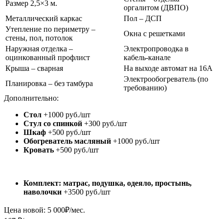
Размер 2,5×3 м.
оргалитом (ДВПО)
Металлический каркас
Пол – ДСП
Утепление по периметру –
Окна с решетками
стены, пол, потолок
Наружная отделка –
Электропроводка в
оцинкованный профлист
кабель-канале
Крыша – сварная
На выходе автомат на 16А
Электрообогреватель (по
Планировка – без тамбура
требованию)
Дополнительно:
Стол
+1000 руб./шт
Стул со спинкой
+300 руб./шт
Шкаф
+500 руб./шт
Обогреватель масляный
+1000 руб./шт
Кровать
+500 руб./шт
Комплект: матрас, подушка, одеяло, простынь,
наволочки
+3500 руб./шт
Цена новой:
5 000
₽/мес.