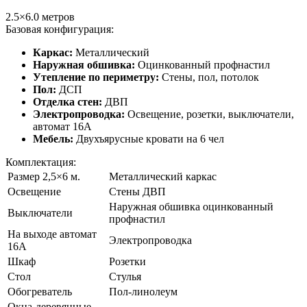
2.5×6.0
метров
Базовая конфигурация:
Каркас:
Металлический
Наружная обшивка:
Оцинкованный профнастил
Утепление по периметру:
Стены, пол, потолок
Пол:
ДСП
Отделка стен:
ДВП
Электропроводка:
Освещение, розетки, выключатели,
автомат 16А
Мебель:
Двухъярусные кровати на 6 чел
Комплектация:
Размер 2,5×6 м.
Металлический каркас
Освещение
Стены ДВП
Наружная обшивка оцинкованный
Выключатели
профнастил
На выходе автомат
Электропроводка
16А
Шкаф
Розетки
Стол
Стулья
Обогреватель
Пол-линолеум
Окна-деревянные