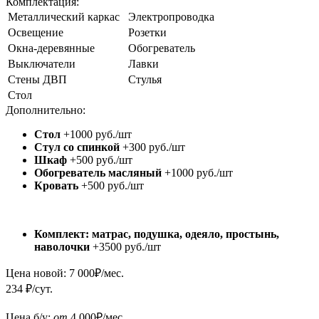
Комплектация:
Металлический каркас
Электропроводка
Освещение
Розетки
Окна-деревянные
Обогреватель
Выключатели
Лавки
Стены ДВП
Стулья
Стол
Дополнительно:
Стол
+1000 руб./шт
Стул со спинкой
+300 руб./шт
Шкаф
+500 руб./шт
Обогреватель масляный
+1000 руб./шт
Кровать
+500 руб./шт
Комплект: матрас, подушка, одеяло, простынь,
наволочки
+3500 руб./шт
Цена новой:
7 000
₽/мес.
234 ₽/сут.
Цена б/у:
от
4 000
₽/мес.