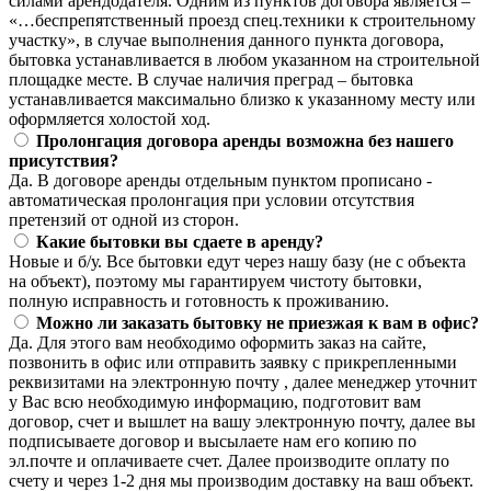
силами арендодателя. Одним из пунктов договора является –
«…беспрепятственный проезд спец.техники к строительному
участку», в случае выполнения данного пункта договора,
бытовка устанавливается в любом указанном на строительной
площадке месте. В случае наличия преград – бытовка
устанавливается максимально близко к указанному месту или
оформляется холостой ход.
Пролонгация договора аренды возможна без нашего
присутствия?
Да. В договоре аренды отдельным пунктом прописано -
автоматическая пролонгация при условии отсутствия
претензий от одной из сторон.
Какие бытовки вы сдаете в аренду?
Новые и б/у. Все бытовки едут через нашу базу (не с объекта
на объект), поэтому мы гарантируем чистоту бытовки,
полную исправность и готовность к проживанию.
Можно ли заказать бытовку не приезжая к вам в офис?
Да. Для этого вам необходимо оформить заказ на сайте,
позвонить в офис или отправить заявку с прикрепленными
реквизитами на электронную почту , далее менеджер уточнит
у Вас всю необходимую информацию, подготовит вам
договор, счет и вышлет на вашу электронную почту, далее вы
подписываете договор и высылаете нам его копию по
эл.почте и оплачиваете счет. Далее производите оплату по
счету и через 1-2 дня мы производим доставку на ваш объект.