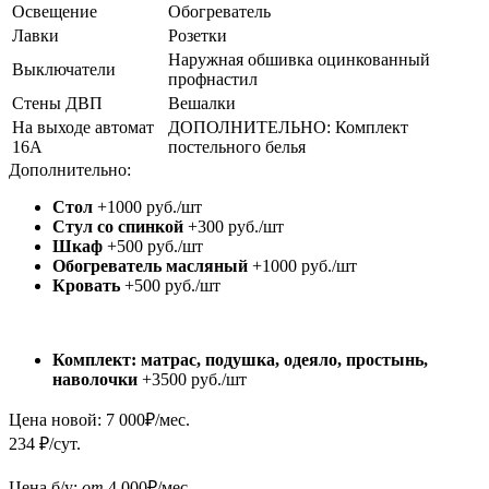
Освещение
Обогреватель
Лавки
Розетки
Наружная обшивка оцинкованный
Выключатели
профнастил
Стены ДВП
Вешалки
На выходе автомат
ДОПОЛНИТЕЛЬНО: Комплект
16А
постельного белья
Дополнительно:
Стол
+1000 руб./шт
Стул со спинкой
+300 руб./шт
Шкаф
+500 руб./шт
Обогреватель масляный
+1000 руб./шт
Кровать
+500 руб./шт
Комплект: матрас, подушка, одеяло, простынь,
наволочки
+3500 руб./шт
Цена новой:
7 000
₽/мес.
234 ₽/сут.
Цена б/у:
от
4 000
₽/мес.