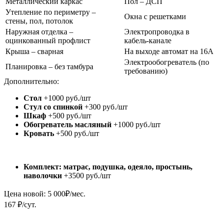
Металлический каркас
Пол – ДСП
Утепление по периметру –
Окна с решетками
стены, пол, потолок
Наружная отделка –
Электропроводка в
оцинкованный профлист
кабель-канале
Крыша – сварная
На выходе автомат на 16А
Электрообогреватель (по
Планировка – без тамбура
требованию)
Дополнительно:
Стол
+1000 руб./шт
Стул со спинкой
+300 руб./шт
Шкаф
+500 руб./шт
Обогреватель масляный
+1000 руб./шт
Кровать
+500 руб./шт
Комплект: матрас, подушка, одеяло, простынь,
наволочки
+3500 руб./шт
Цена новой:
5 000
₽/мес.
167 ₽/сут.