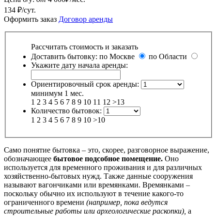
134 ₽/сут.
Оформить заказ
Договор аренды
Рассчитать стоимость и заказать
Доставить бытовку:
по Москве
по Области
Укажите дату начала аренды:
Ориентировочный срок аренды:
минимум 1 мес.
1
2
3
4
5
6
7
8
9
10
11
12
>13
Количество бытовок:
1
2
3
4
5
6
7
8
9
10
>10
Само понятие бытовка – это, скорее, разговорное выражение,
обозначающее
бытовое подсобное помещение.
Оно
используется для временного проживания и для различных
хозяйственно-бытовых нужд. Также данные сооружения
называют вагончиками или времянками. Времянками –
поскольку обычно их используют в течение какого-то
ограниченного времени
(например, пока ведутся
строительные работы или археологические раскопки),
а