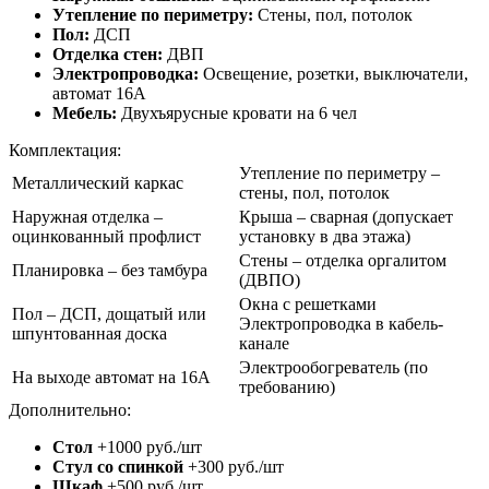
Утепление по периметру:
Стены, пол, потолок
Пол:
ДСП
Отделка стен:
ДВП
Электропроводка:
Освещение, розетки, выключатели,
автомат 16А
Мебель:
Двухъярусные кровати на 6 чел
Комплектация:
Утепление по периметру –
Металлический каркас
стены, пол, потолок
Наружная отделка –
Крыша – сварная (допускает
оцинкованный профлист
установку в два этажа)
Стены – отделка оргалитом
Планировка – без тамбура
(ДВПО)
Окна с решетками
Пол – ДСП, дощатый или
Электропроводка в кабель-
шпунтованная доска
канале
Электрообогреватель (по
На выходе автомат на 16А
требованию)
Дополнительно:
Стол
+1000 руб./шт
Стул со спинкой
+300 руб./шт
Шкаф
+500 руб./шт