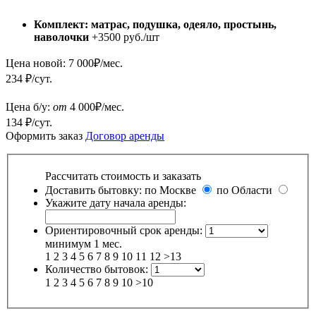
Комплект: матрас, подушка, одеяло, простынь,
наволочки
+3500 руб./шт
Цена новой:
7 000
₽/мес.
234 ₽/сут.
Цена б/у:
от
4 000
₽/мес.
134 ₽/сут.
Оформить заказ
Договор аренды
Рассчитать стоимость и заказать
Доставить бытовку:
по Москве
по Области
Укажите дату начала аренды:
Ориентировочный срок аренды:
минимум 1 мес.
1
2
3
4
5
6
7
8
9
10
11
12
>13
Количество бытовок:
1
2
3
4
5
6
7
8
9
10
>10