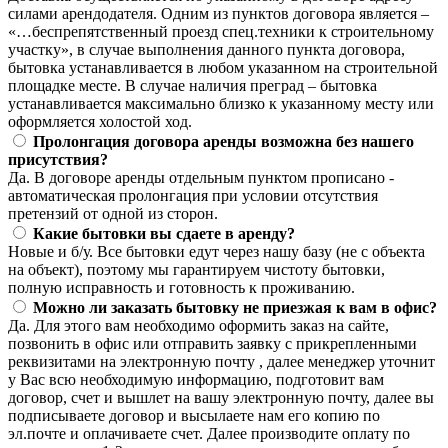
силами арендодателя. Одним из пунктов договора является –
«…беспрепятственный проезд спец.техники к строительному
участку», в случае выполнения данного пункта договора,
бытовка устанавливается в любом указанном на строительной
площадке месте. В случае наличия преград – бытовка
устанавливается максимально близко к указанному месту или
оформляется холостой ход.
Пролонгация договора аренды возможна без нашего
присутствия?
Да. В договоре аренды отдельным пунктом прописано -
автоматическая пролонгация при условии отсутствия
претензий от одной из сторон.
Какие бытовки вы сдаете в аренду?
Новые и б/у. Все бытовки едут через нашу базу (не с объекта
на объект), поэтому мы гарантируем чистоту бытовки,
полную исправность и готовность к проживанию.
Можно ли заказать бытовку не приезжая к вам в офис?
Да. Для этого вам необходимо оформить заказ на сайте,
позвонить в офис или отправить заявку с прикрепленными
реквизитами на электронную почту , далее менеджер уточнит
у Вас всю необходимую информацию, подготовит вам
договор, счет и вышлет на вашу электронную почту, далее вы
подписываете договор и высылаете нам его копию по
эл.почте и оплачиваете счет. Далее производите оплату по