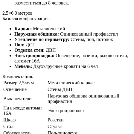
разместиться до 8 человек.
2.5×6.0
метров
Базовая конфигурация:
Каркас:
Металлический
Наружная обшивка:
Оцинкованный профнастил
Утепление по периметру:
Стены, пол, потолок
Пол:
ДСП
Отделка стен:
ДВП
Электропроводка:
Освещение, розетки, выключатели,
автомат 16А
Мебель:
Двухъярусные кровати на 6 чел
Комплектация:
Размер 2,5×6 м.
Металлический каркас
Освещение
Стены ДВП
Наружная обшивка оцинкованный
Выключатели
профнастил
На выходе автомат
Электропроводка
16А
Шкаф
Розетки
Стол
Стулья
Обогреватель
Пол-линолеум