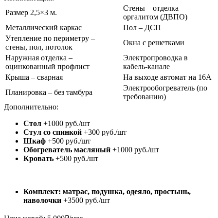
Стены – отделка
Размер 2,5×3 м.
оргалитом (ДВПО)
Металлический каркас
Пол – ДСП
Утепление по периметру –
Окна с решетками
стены, пол, потолок
Наружная отделка –
Электропроводка в
оцинкованный профлист
кабель-канале
Крыша – сварная
На выходе автомат на 16А
Электрообогреватель (по
Планировка – без тамбура
требованию)
Дополнительно:
Стол
+1000 руб./шт
Стул со спинкой
+300 руб./шт
Шкаф
+500 руб./шт
Обогреватель масляный
+1000 руб./шт
Кровать
+500 руб./шт
Комплект: матрас, подушка, одеяло, простынь,
наволочки
+3500 руб./шт