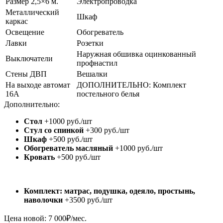
Размер 2,5×6 м.
Электропроводка
Металлический
Шкаф
каркас
Освещение
Обогреватель
Лавки
Розетки
Наружная обшивка оцинкованный
Выключатели
профнастил
Стены ДВП
Вешалки
На выходе автомат
ДОПОЛНИТЕЛЬНО: Комплект
16А
постельного белья
Дополнительно:
Стол
+1000 руб./шт
Стул со спинкой
+300 руб./шт
Шкаф
+500 руб./шт
Обогреватель масляный
+1000 руб./шт
Кровать
+500 руб./шт
Комплект: матрас, подушка, одеяло, простынь,
наволочки
+3500 руб./шт
Цена новой:
7 000
₽/мес.