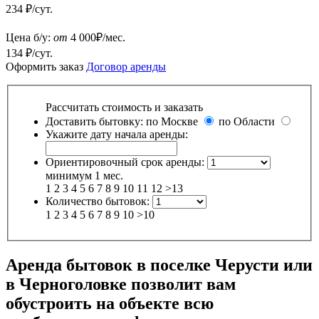
234 ₽/сут.
Цена б/у:
от
4 000
₽/мес.
134 ₽/сут.
Оформить заказ
Договор аренды
Рассчитать стоимость и заказать
Доставить бытовку:
по Москве
по Области
Укажите дату начала аренды:
Ориентировочный срок аренды:
минимум 1 мес.
1
2
3
4
5
6
7
8
9
10
11
12
>13
Количество бытовок:
1
2
3
4
5
6
7
8
9
10
>10
Аренда бытовок в поселке Черусти или
в Черноголовке позволит вам
обустроить на объекте всю