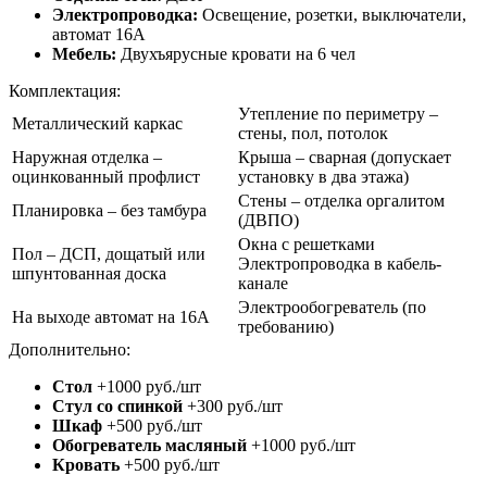
Электропроводка:
Освещение, розетки, выключатели,
автомат 16А
Мебель:
Двухъярусные кровати на 6 чел
Комплектация:
Утепление по периметру –
Металлический каркас
стены, пол, потолок
Наружная отделка –
Крыша – сварная (допускает
оцинкованный профлист
установку в два этажа)
Стены – отделка оргалитом
Планировка – без тамбура
(ДВПО)
Окна с решетками
Пол – ДСП, дощатый или
Электропроводка в кабель-
шпунтованная доска
канале
Электрообогреватель (по
На выходе автомат на 16А
требованию)
Дополнительно:
Стол
+1000 руб./шт
Стул со спинкой
+300 руб./шт
Шкаф
+500 руб./шт
Обогреватель масляный
+1000 руб./шт
Кровать
+500 руб./шт