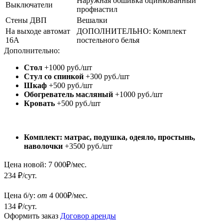
Наружная обшивка оцинкованный
Выключатели
профнастил
Стены ДВП
Вешалки
На выходе автомат
ДОПОЛНИТЕЛЬНО: Комплект
16А
постельного белья
Дополнительно:
Стол
+1000 руб./шт
Стул со спинкой
+300 руб./шт
Шкаф
+500 руб./шт
Обогреватель масляный
+1000 руб./шт
Кровать
+500 руб./шт
Комплект: матрас, подушка, одеяло, простынь,
наволочки
+3500 руб./шт
Цена новой:
7 000
₽/мес.
234 ₽/сут.
Цена б/у:
от
4 000
₽/мес.
134 ₽/сут.
Оформить заказ
Договор аренды