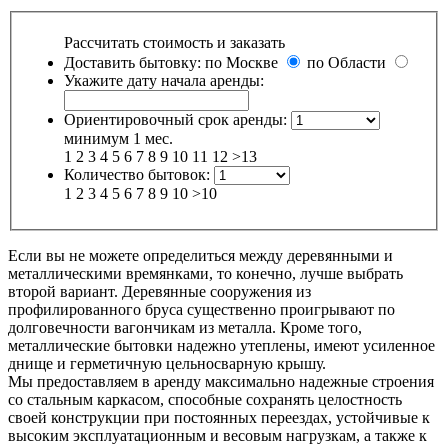
Рассчитать стоимость и заказать
Доставить бытовку:
по Москве
по Области
Укажите дату начала аренды:
Ориентировочный срок аренды:
минимум 1 мес.
1
2
3
4
5
6
7
8
9
10
11
12
>13
Количество бытовок:
1
2
3
4
5
6
7
8
9
10
>10
Если вы не можете определиться между деревянными и
металлическими времянками, то конечно, лучше выбрать
второй вариант. Деревянные сооружения из
профилированного бруса существенно проигрывают по
долговечности вагончикам из металла. Кроме того,
металлические бытовки надежно утеплены, имеют усиленное
днище и герметичную цельносварную крышу.
Мы предоставляем в аренду максимально надежные строения
со стальным каркасом, способные сохранять целостность
своей конструкции при постоянных переездах, устойчивые к
высоким эксплуатационным и весовым нагрузкам, а также к