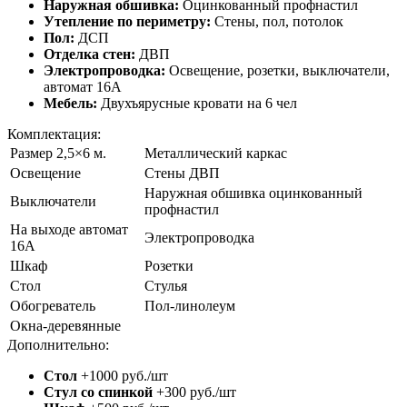
Наружная обшивка:
Оцинкованный профнастил
Утепление по периметру:
Стены, пол, потолок
Пол:
ДСП
Отделка стен:
ДВП
Электропроводка:
Освещение, розетки, выключатели,
автомат 16А
Мебель:
Двухъярусные кровати на 6 чел
Комплектация:
Размер 2,5×6 м.
Металлический каркас
Освещение
Стены ДВП
Наружная обшивка оцинкованный
Выключатели
профнастил
На выходе автомат
Электропроводка
16А
Шкаф
Розетки
Стол
Стулья
Обогреватель
Пол-линолеум
Окна-деревянные
Дополнительно:
Стол
+1000 руб./шт
Стул со спинкой
+300 руб./шт