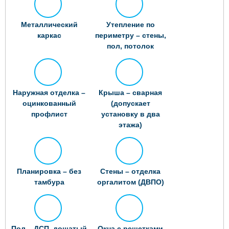
Металлический
Утепление по
каркас
периметру – стены,
пол, потолок
Наружная отделка –
Крыша – сварная
оцинкованный
(допускает
профлист
установку в два
этажа)
Планировка – без
Стены – отделка
тамбура
оргалитом (ДВПО)
Пол – ДСП, дощатый
Окна с решетками